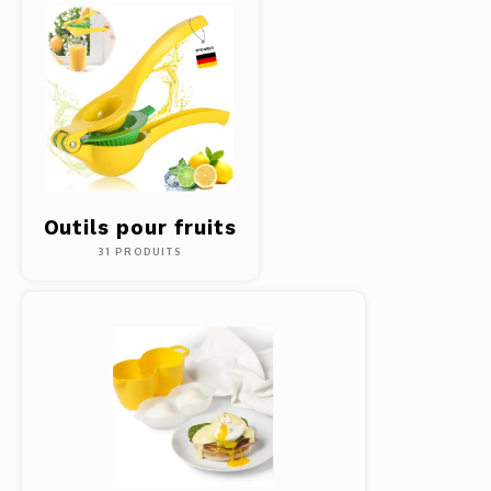
Pâtes 
Outils
Cuisso
Outils
Outils pour fruits
Access
31 PRODUITS