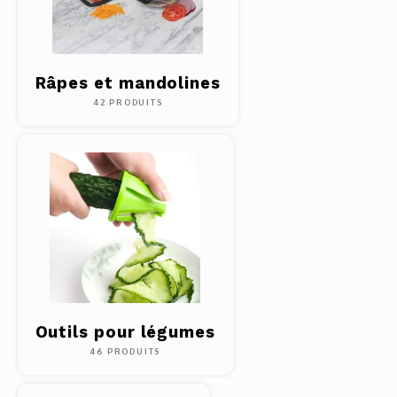
Outils
Belluc
Pots 
Râpes et mandolines
Caffit
42 PRODUITS
Planc
T-Fal
Couve
Access
Netto
Access
Mortie
Outils pour légumes
46 PRODUITS
Access