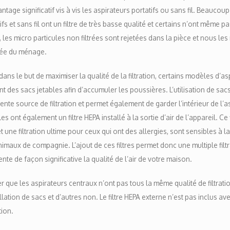
ntage significatif vis à vis les aspirateurs portatifs ou sans fil. Beaucou
ifs et sans fil ont un filtre de très basse qualité et certains n’ont même pa
, les micro particules non filtrées sont rejetées dans la pièce et nous le
rée du ménage.
 dans le but de maximiser la qualité de la filtration, certains modèles d’a
ent des sacs jetables afin d’accumuler les poussières. L’utilisation de sac
ente source de filtration et permet également de garder l’intérieur de l’a
s ont également un filtre HEPA installé à la sortie d’air de l’appareil. Ce
 une filtration ultime pour ceux qui ont des allergies, sont sensibles à 
imaux de compagnie. L’ajout de ces filtres permet donc une multiple filt
te de façon significative la qualité de l’air de votre maison.
r que les aspirateurs centraux n’ont pas tous la même qualité de filtrati
allation de sacs et d’autres non. Le filtre HEPA externe n’est pas inclus av
ion.