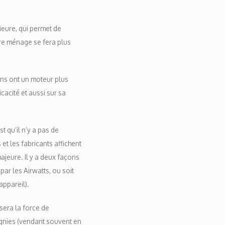
rieure, qui permet de
tre ménage se fera plus
ins ont un moteur plus
cacité et aussi sur sa
 qu’il n’y a pas de
et les fabricants affichent
majeure. Il y a deux façons
par les Airwatts, ou soit
appareil).
 sera la force de
agnies (vendant souvent en