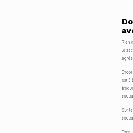
Do
av
Rien d
le sac
agréab
Encore
est 5 
fréque
seule
Sur le
seule
Enfin,