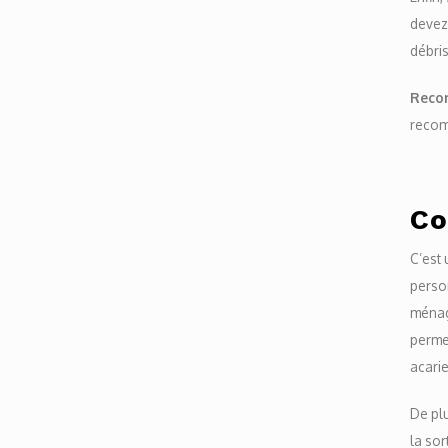
devez
débris
Reco
recom
Co
C’est 
person
ménage
permet
acarie
De plu
la sor