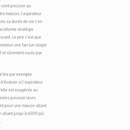
ls vont pousser au
tre maison, l’aspirateur
m, sa durée de vie s’en
cellente stratégie
ssant. Le pire c’est que
it moteur une fan (un stage)
é et sûrement voulu par
t lire par exemple
’évaluer si l’aspirateur
'elle est exagérée au
nnées pousser leurs
sant pour une maison allant
 allant jusqu’à 6000 pi2.
.