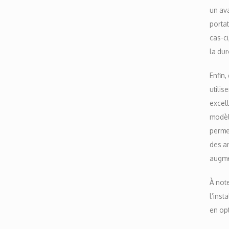
un ava
portat
cas-ci
la du
Enfin,
utilis
excell
modèle
permet
des an
augmen
À note
l’inst
en opt