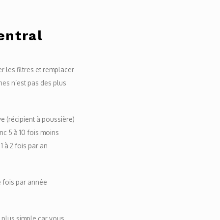
entral
 les filtres et remplacer
nes n’est pas des plus
e (récipient à poussière)
nc 5 à 10 fois moins
1 à 2 fois par an
e fois par année
re plus simple car vous