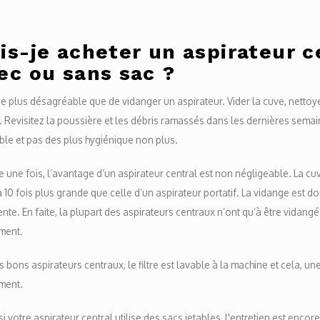
is-je acheter un aspirateur c
ec ou sans sac ?
e plus désagréable que de vidanger un aspirateur. Vider la cuve, nettoyer
. Revisitez la poussière et les débris ramassés dans les dernières semai
le et pas des plus hygiénique non plus.
 une fois, l’avantage d’un aspirateur central est non négligeable. La cuv
à 10 fois plus grande que celle d’un aspirateur portatif. La vidange est do
nte. En faite, la plupart des aspirateurs centraux n’ont qu’à être vidangé 
ment.
s bons aspirateurs centraux, le filtre est lavable à la machine et cela, un
ment.
 si votre aspirateur central utilise des sacs jetables, l'entretien est enco