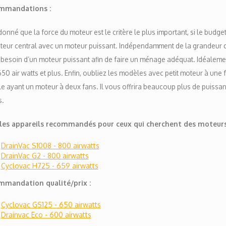
mmandations :
donné que la force du moteur est le critère le plus important, si le budge
ateur central avec un moteur puissant. Indépendamment de la grandeur 
 besoin d’un moteur puissant afin de faire un ménage adéquat. Idéaleme
50 air watts et plus. Enfin, oubliez les modèles avec petit moteur à une 
 ayant un moteur à deux fans. Il vous offrira beaucoup plus de puissan
s.
 les appareils recommandés pour ceux qui cherchent des moteurs 
DrainVac S1008 - 800 airwatts
DrainVac G2 - 800 airwatts
Cyclovac H725 - 659 airwatts
mandation qualité/prix :
Cyclovac GS125 - 650 airwatts
Drainvac Eco - 600 airwatts