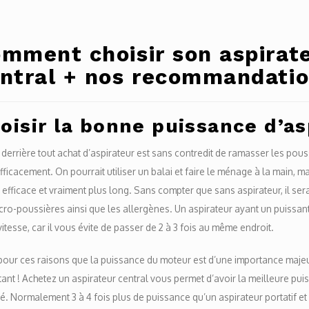
mment choisir son aspirat
ntral + nos recommandati
oisir la bonne puissance d’asp
 derrière tout achat d’aspirateur est sans contredit de ramasser les pous
fficacement. On pourrait utiliser un balai et faire le ménage à la main, ma
efficace et vraiment plus long. Sans compter que sans aspirateur, il ser
cro-poussières ainsi que les allergènes. Un aspirateur ayant un puissa
vitesse, car il vous évite de passer de 2 à 3 fois au même endroit.
pour ces raisons que la puissance du moteur est d’une importance majeure
ant ! Achetez un aspirateur central vous permet d’avoir la meilleure puis
. Normalement 3 à 4 fois plus de puissance qu’un aspirateur portatif et