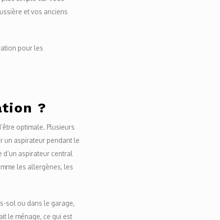
ussière et vos anciens
ration pour les
ation ?
d’être optimale. Plusieurs
ar un aspirateur pendant le
e d’un aspirateur central
omme les allergènes, les
us-sol ou dans le garage,
fait le ménage, ce qui est