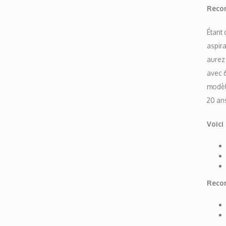
Reco
Étant 
aspir
aurez
avec 6
modèle
20 an
Voici
Recom