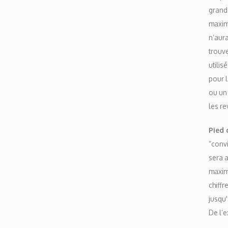
grande
maximu
n’aura
trouve
utilis
pour l
ou un
les r
Pied 
“convi
sera a
maxim
chiffr
jusqu'
De l’e