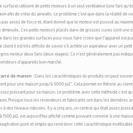
 surface) utilisent de petits moteurs à un seul ventilateur (une fan) qu’i
m afin de créer du airwatts. Le problème c’est que dans la réalité de vo
 pas assez de force et, étant donné que le moteur est poussé au maximu
 diminuée. Ces petits moteurs placés dans de grosses cuves sont une ex
ée dans les grandes surfaces pour nous faire croire que l'appareil est pui
e client il est très difficile de savoir s’il achète un aspirateur avec un pet
 gros moteur deux fans (deux stages). Ce n’est généralement pas indiqu
evendeurs d’appareils bon marché.
carré de maison :
Dans les caractéristiques du produits on peut souven
ent pour une maison jusqu'à 5000 pi2”. Cela permet en théorie au client d
ssez puissant pour sa maison. Le problème avec cette méthode c’est qu
um. Presque tous les revendeurs et fabricants ont dans les dernières a
es à des niveaux ridicules. Il y a cinq ans, un central qui était assez puis
à 1500 pi2, est aujourd'hui affiché comme pouvant convenir à une maison
xagération pure et simple qui rend donc cette caractéristique inutilisable