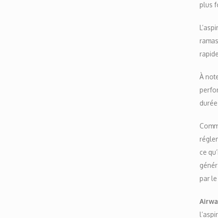
plus f
L’aspi
ramass
rapid
À note
perfor
durée 
Commen
réglem
ce qu’
généra
par le
Airwa
l’aspi