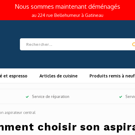
Nous sommes maintenant déménagés
au 224 rue Bellehumeur à Gatineau
é et espresso
Articles de cuisine
Produits remis à neuf
Service de réparation
Servi
n aspirateur central
ment choisir son aspira