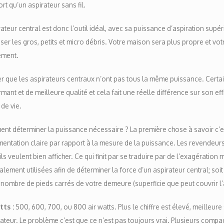
ort qu’un aspirateur sans fil.
rateur central est donc l’outil idéal, avec sa puissance d’aspiration supé
er les gros, petits et micro débris. Votre maison sera plus propre et vo
ement.
r que les aspirateurs centraux n’ont pas tous la même puissance. Certa
mant et de meilleure qualité et cela fait une réelle différence sur son effi
de vie.
t déterminer la puissance nécessaire ? La première chose à savoir c’est
entation claire par rapport à la mesure de la puissance. Les revendeurs 
ils veulent bien afficher. Ce qui finit par se traduire par de l’exagération 
lement utilisées afin de déterminer la force d’un aspirateur central; soit 
 nombre de pieds carrés de votre demeure (superficie que peut couvrir l’
tts :
500, 600, 700, ou 800 air watts. Plus le chiffre est élevé, meilleure
rateur. Le problème c’est que ce n’est pas toujours vrai. Plusieurs comp