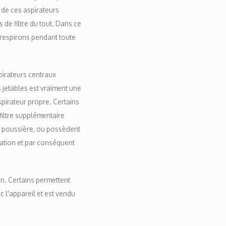
p de ces aspirateurs
s de filtre du tout. Dans ce
s respirons pendant toute
spirateurs centraux
s jetables est vraiment une
spirateur propre. Certains
 filtre supplémentaire
la poussière, ou possèdent
ration et par conséquent
on. Certains permettent
ec l'appareil et est vendu