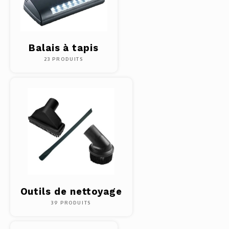
Outils
Belluc
Pots 
Balais à tapis
Caffit
23 PRODUITS
Planc
T-Fal
Couve
Access
Netto
Access
Mortie
Outils de nettoyage
39 PRODUITS
Access