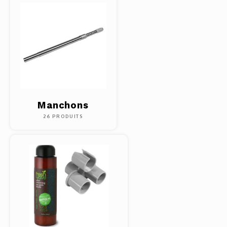
Pâtes 
Outils
Cuisso
Outils
Manchons
Access
26 PRODUITS