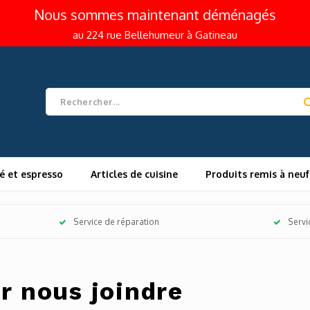
Nous sommes maintenant déménagés
au 224 rue Bellehumeur à Gatineau
é et espresso
Articles de cuisine
Produits remis à neuf
Service de réparation
Servi
r nous joindre