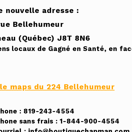
e nouvelle adresse :
rue Bellehumeur
neau (Québec) J8T 8N6
ens locaux de Gagné en Santé, en fac
le maps du 224 Bellehumeur
hone : 819-243-4554
hone sans frais : 1-844-900-4554
ourriel :
info@boutiquechapman.com