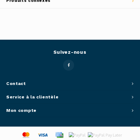
Produits connexes
Outils
Belluc
Pots 
Caffit
Planc
T-Fal
Suivez-nous
Couve
Access
Netto
Contact
Service à la clientèle
Access
Mon compte
Mortie
Access