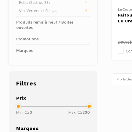
Petits électros
(85)
LeCreu
Vin, Verrerie et Bar
(22)
Faitou
Le Cr
Produits remis à neuf / Boîtes
ouvertes
Promotions
249,95
Marques
Co
Prix le plu
Filtres
Prix
Min: C$
0
Max: C$
200
Marques