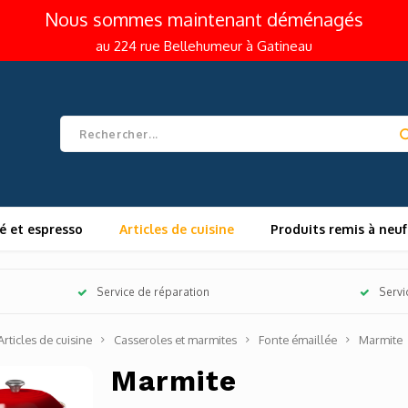
Nous sommes maintenant déménagés
au 224 rue Bellehumeur à Gatineau
é et espresso
Articles de cuisine
Produits remis à neuf
Service de réparation
Servi
Articles de cuisine
Casseroles et marmites
Fonte émaillée
Marmite
Marmite