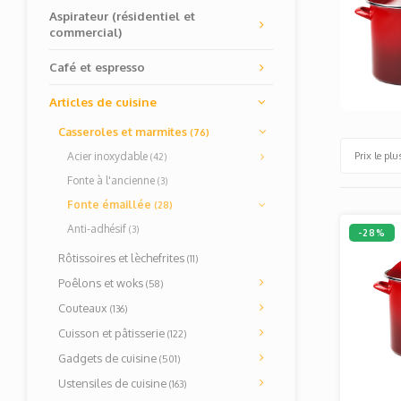
Aspirateur (résidentiel et
commercial)
Café et espresso
Articles de cuisine
Casseroles et marmites
(76)
Prix le plu
Acier inoxydable
(42)
Fonte à l'ancienne
(3)
Fonte émaillée
(28)
Anti-adhésif
(3)
-28%
Rôtissoires et lèchefrites
(11)
Poêlons et woks
(58)
Couteaux
(136)
Cuisson et pâtisserie
(122)
Gadgets de cuisine
(501)
Ustensiles de cuisine
(163)