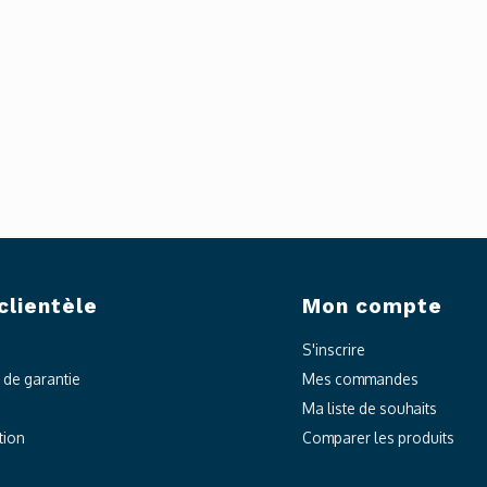
clientèle
Mon compte
S'inscrire
t de garantie
Mes commandes
Ma liste de souhaits
tion
Comparer les produits