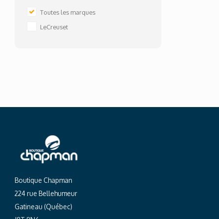
Toutes les marques
LeCreuset
Boutique Chapman
224 rue Bellehumeur
Gatineau (Québec)