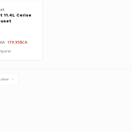
set
t 11.4L Cerise
euset
179,95$CA
$CA
mparer
s élevé