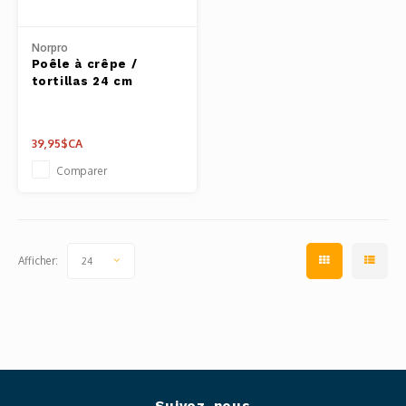
Outils
Belluc
Norpro
Pots 
Poêle à crêpe /
tortillas 24 cm
Caffit
Planc
T-Fal
39,95$CA
Couve
Comparer
Access
Netto
Afficher:
24
Access
Mortie
Access
Suivez-nous