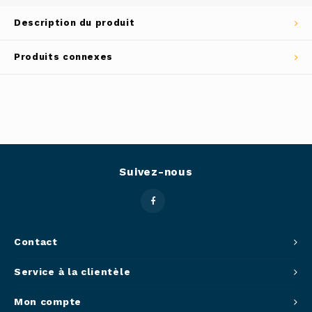
Outils
Description du produit
Belluc
Pots 
Produits connexes
Caffit
Planc
T-Fal
Couve
Access
Suivez-nous
Netto
Access
Contact
Mortie
Service à la clientèle
Access
Mon compte