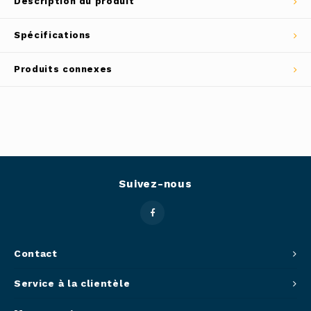
Description du produit
Outils
Belluc
Spécifications
Pots 
Caffit
Produits connexes
Planc
T-Fal
Couve
Access
Suivez-nous
Netto
Access
Mortie
Contact
Service à la clientèle
Access