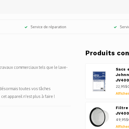
Service de réparation
Servi
Produits co
 travaux commerciaux tels que le lave-
Sacs 
Johnn
JV40
22,95$
 désormais toutes vos tâches
Afficher
t appareil n'est plus à faire !
Filtr
JV40
49,95$
Afficher