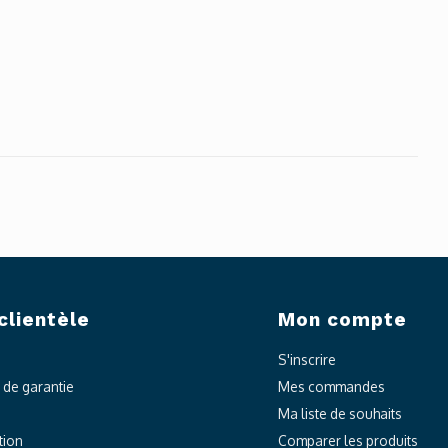
clientèle
Mon compte
S'inscrire
t de garantie
Mes commandes
Ma liste de souhaits
tion
Comparer les produits