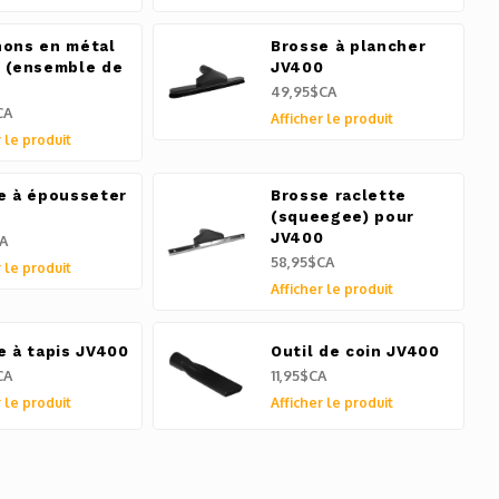
ons en métal
Brosse à plancher
 (ensemble de
JV400
49,95$CA
CA
Afficher le produit
 le produit
e à épousseter
Brosse raclette
0
(squeegee) pour
JV400
A
58,95$CA
 le produit
Afficher le produit
e à tapis JV400
Outil de coin JV400
CA
11,95$CA
 le produit
Afficher le produit