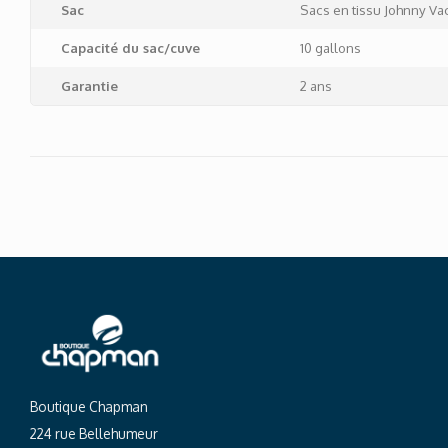
Sac
Sacs en tissu Johnny Va
Capacité du sac/cuve
10 gallons
Garantie
2 ans
Boutique Chapman
224 rue Bellehumeur