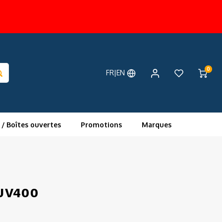
0
FR|EN
 / Boîtes ouvertes
Promotions
Marques
 JV400