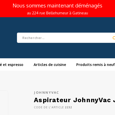
Nous sommes maintenant déménagés
au 224 rue Bellehumeur à Gatineau
é et espresso
Articles de cuisine
Produits remis à neuf
JOHNNYVAC
Aspirateur JohnnyVac
CODE DE L'ARTICLE
2232