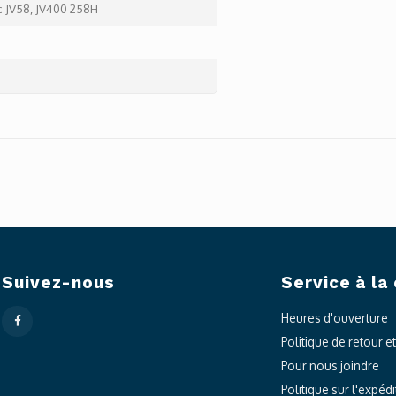
c JV58, JV400 258H
Suivez-nous
Service à la 
Heures d'ouverture
Politique de retour e
Pour nous joindre
Politique sur l'expédi