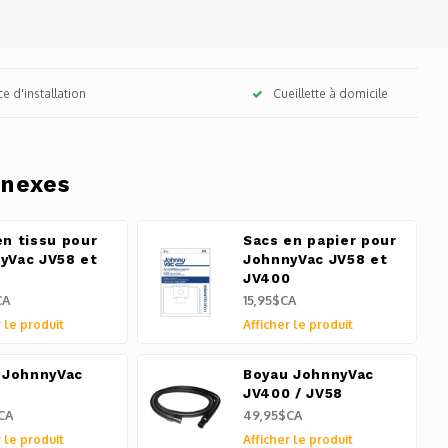
ce d'installation
Cueillette à domicile
nnexes
en tissu pour
Sacs en papier pour
yVac JV58 et
JohnnyVac JV58 et
0
JV400
CA
15,95$CA
 le produit
Afficher le produit
e JohnnyVac
Boyau JohnnyVac
0
JV400 / JV58
CA
49,95$CA
 le produit
Afficher le produit