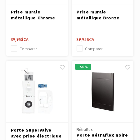
Outils
Prise murale
Prise murale
Belluc
métallique Chrome
métallique Bronze
Pots 
Caffit
Planc
39,95$CA
39,95$CA
T-Fal
Comparer
Comparer
Couve
-60%
Access
Netto
Access
Mortie
Access
Rétraflex
Porte Supervalve
Porte Rétraflex noire
avec prise électrique