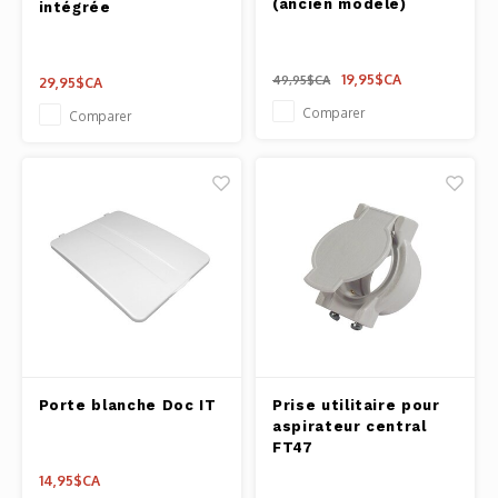
(ancien modèle)
intégrée
Pâtes 
Outils
19,95$CA
49,95$CA
29,95$CA
Comparer
Comparer
Cuisso
Outils
Access
Porte blanche Doc IT
Prise utilitaire pour
aspirateur central
FT47
14,95$CA