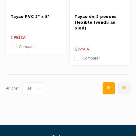
Outils
Belluc
Tuyau PVC 2" x 5'
Tuyau de 2 pouces
Pots 
flexible (vendu au
pied)
Caffit
Planc
7,95$CA
T-Fal
Comparer
3,29$CA
Couve
Comparer
Access
Netto
Afficher:
24
Access
Mortie
Access