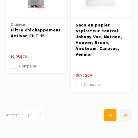
Pâtes 
Outils
Drainvac
Sacs en papier
Filtre d'échappement
aspirateur central
Cuisso
Activac FILT-15
Johnny Vac, Nutone,
Hoover, Broan,
Airsteam, Canavac,
Outils
Venmar
19,95$CA
Access
Comparer
19,95$CA
Comparer
Afficher:
24