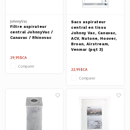
Outils
Belluc
Pots 
JohnnyVac
Sacs aspirateur
Filtre aspirateur
central en tissu
Caffit
central JohnnyVac /
Johnny Vac, Canavac,
Planc
Canavac / Rhinovac
ACV, Nutone, Hoover,
T-Fal
Broan, Airstream,
Couve
Venmar (pqt 3)
29,95$CA
Access
Comparer
22,95$CA
Netto
Comparer
Access
Mortie
Access