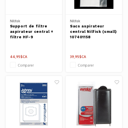
Outils
Belluc
Pots 
Nilfisk
Nilfisk
Support de filtre
Sacs aspirateur
Caffit
aspirateur central +
central Nilfisk (small)
Planc
filtre HF-9
107401158
T-Fal
Couve
44,95$CA
39,95$CA
Access
Comparer
Comparer
Netto
Access
Mortie
Access