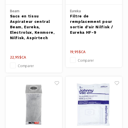
Pâtes 
Beam
Eureka
Sacs en tissu
Filtre de
Outils
Aspirateur central
remplacement pour
Beam, Eureka,
sortie d'air Nilfisk /
Cuisso
Electrolux, Kenmore,
Eureka HF-9
Nilfisk, Aspirtech
Outils
19,95$CA
22,95$CA
Access
Comparer
Comparer