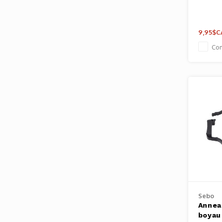
9,95$C
Co
Sebo
Annea
boyau