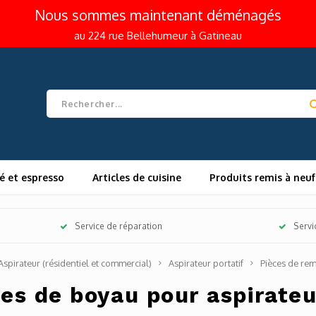
Nous sommes maintenant déménagés
au 224 rue Bellehumeur à Gatineau
é et espresso
Articles de cuisine
Produits remis à neuf
Service de réparation
Servi
Aspirateur (résidentiel et commercial)
Aspirateur portatif
Pièces de re
ces de boyau pour aspirateu