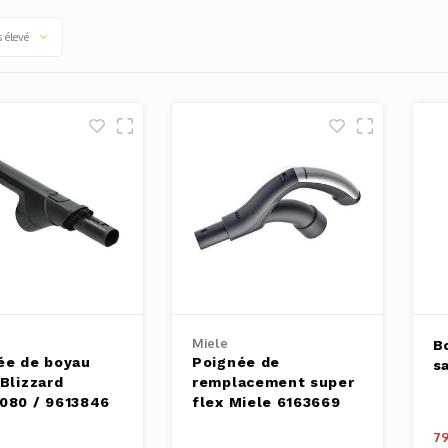
s élevé
Miele
B
ée de boyau
Poignée de
s
Blizzard
remplacement super
080 / 9613846
flex Miele 6163669
79