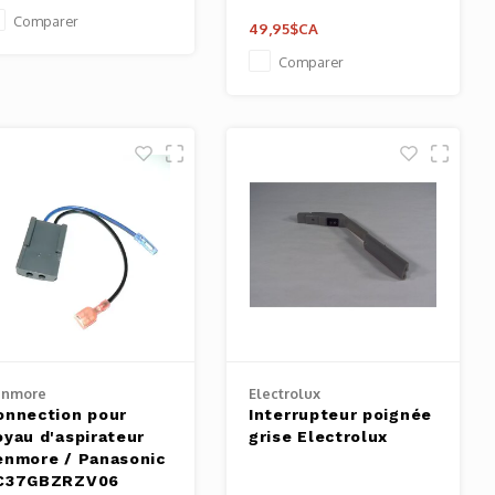
Comparer
49,95$CA
Comparer
enmore
Electrolux
onnection pour
Interrupteur poignée
oyau d'aspirateur
grise Electrolux
enmore / Panasonic
C37GBZRZV06