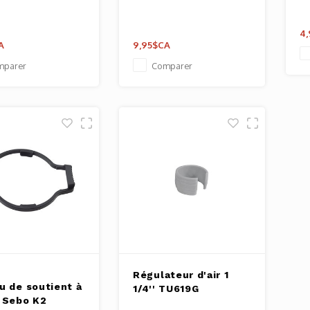
4,
A
9,95$CA
mparer
Comparer
Régulateur d'air 1
u de soutient à
1/4'' TU619G
 Sebo K2