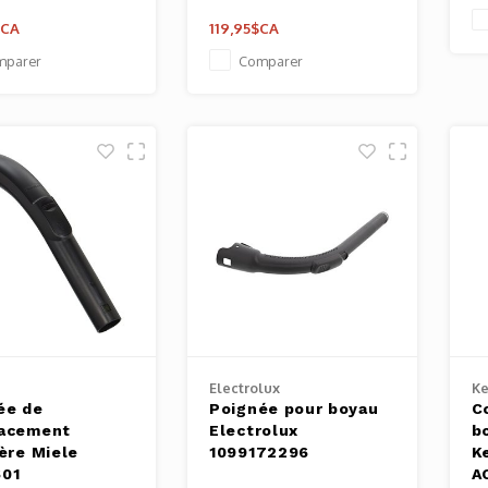
$CA
119,95$CA
mparer
Comparer
Electrolux
K
ée de
Poignée pour boyau
C
acement
Electrolux
b
ère Miele
1099172296
K
01
A