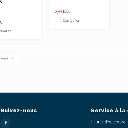
S
2,95$CA
Comparer
A
mparer
s élevé
Suivez-nous
Service à la 
Heures d'ouverture