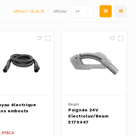
Affiche 1 - 18 de 18
Afficher:
24
Beam
oyau électrique
Poignée 24V
ans embouts
Electrolux/Beam
E170447
,95$CA