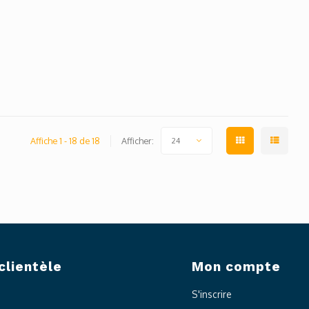
Affiche 1 - 18 de 18
Afficher:
24
clientèle
Mon compte
S'inscrire