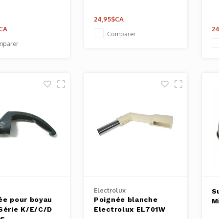
24,95$CA
CA
24
Comparer
mparer
Electrolux
S
ée pour boyau
Poignée blanche
M
Série K/E/C/D
Electrolux EL701W