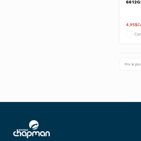
6612G
4,95$C
Co
Prix le plu