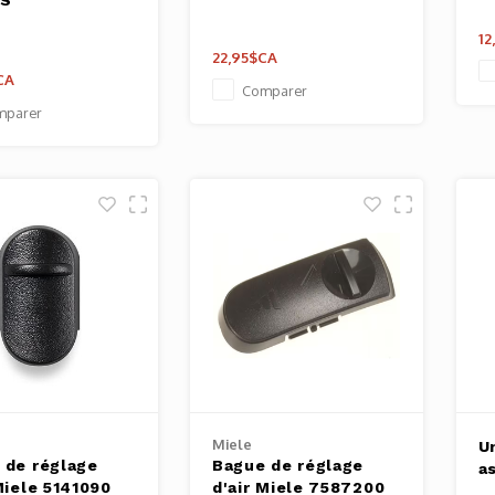
GS
12
22,95$CA
CA
Comparer
mparer
Miele
U
 de réglage
Bague de réglage
as
Miele 5141090
d'air Miele 7587200