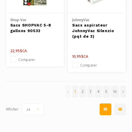
Shop-Vac
JohnnyVac
Sacs SHOPVAC 5-8
Sacs aspirateur
gallons 90532
JohnnyVac Silenzio
(pqt de 3)
22,95$CA
10,95$CA
Comparer
Comparer
1
2
3
4
5
16
Afficher:
24