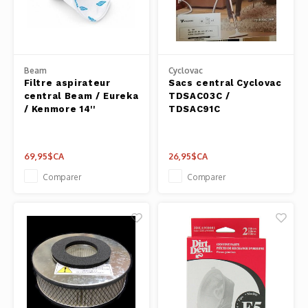
Outils
Belluc
Pots 
Caffit
Beam
Cyclovac
Planc
Filtre aspirateur
Sacs central Cyclovac
central Beam / Eureka
TDSAC03C /
T-Fal
/ Kenmore 14''
TDSAC91C
Couve
Access
69,95$CA
26,95$CA
Comparer
Comparer
Netto
Access
Mortie
Access