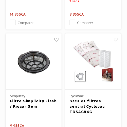
3 sacs
14,95$CA
9,95$CA
Comparer
Comparer
Simplicity
Cyclovac
Filtre Simplicity Flash
Sacs et filtres
/ Riccar Gem
central Cyclovac
TDSAC84C
9,95$CA