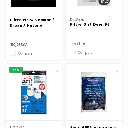
Pâtes 
Outils
DirtDevil
Filtre HEPA Venmar /
Filtre Dirt Devil F5
Broan / Nutone
Cuisso
12,95$CA
159,95$CA
Outils
Comparer
Comparer
Access
-33%
Drainvac
Sacs HEPA Aspirateur