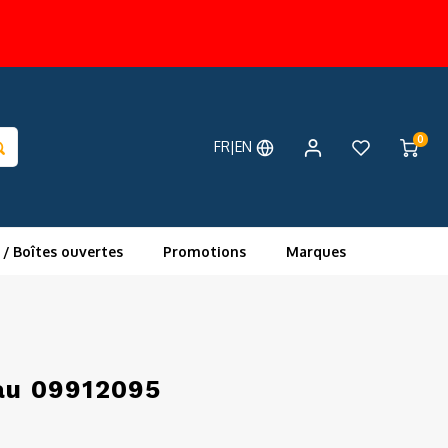
0
FR|EN
 / Boîtes ouvertes
Promotions
Marques
eau 09912095