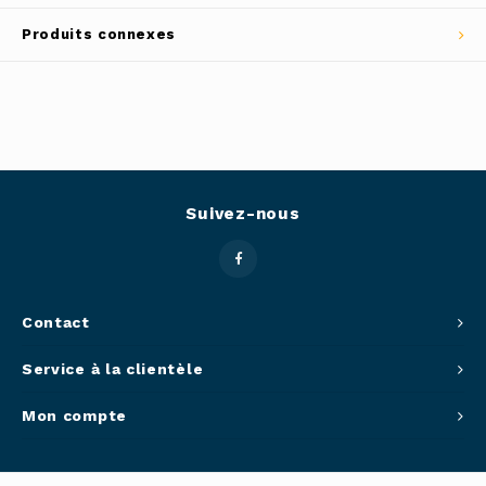
Outils
Produits connexes
Belluc
Pots 
Caffit
Planc
T-Fal
Couve
Suivez-nous
Access
Netto
Contact
Access
Service à la clientèle
Mortie
Mon compte
Access