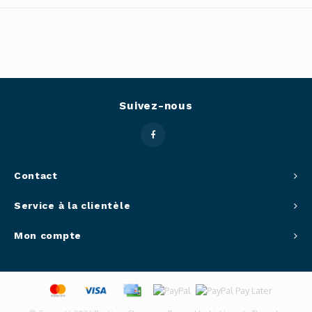
Outils
Belluc
Pots 
Caffit
Planc
T-Fal
Suivez-nous
Couve
Access
Contact
Netto
Service à la clientèle
Access
Mon compte
Mortie
Access