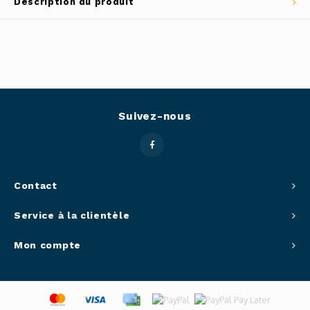
Description du produit
Outils
Belluc
Pots 
Caffit
Planc
T-Fal
Suivez-nous
Couve
Access
Netto
Contact
Service à la clientèle
Access
Mon compte
Mortie
Access