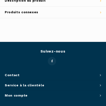
Description du produit
Outils
Belluc
Produits connexes
Pots 
Caffit
Planc
T-Fal
Couve
Suivez-nous
Access
Netto
Access
Contact
Service à la clientèle
Mortie
Mon compte
Access