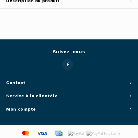
Description du produit
Outils
Belluc
Pots 
Caffit
Planc
T-Fal
Suivez-nous
Couve
Access
Netto
Contact
Service à la clientèle
Access
Mon compte
Mortie
Access