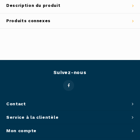
Description du produit
Outils
Belluc
Produits connexes
Pots 
Caffit
Planc
T-Fal
Couve
Access
Suivez-nous
Netto
Access
Contact
Mortie
Service à la clientèle
Access
Mon compte