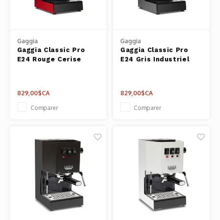
Outils
Belluc
Pots 
Gaggia
Gaggia
Caffit
Gaggia Classic Pro
Gaggia Classic Pro
Planc
E24 Rouge Cerise
E24 Gris Industriel
T-Fal
Couve
829,00$CA
829,00$CA
Access
Comparer
Comparer
Netto
Access
Mortie
Access