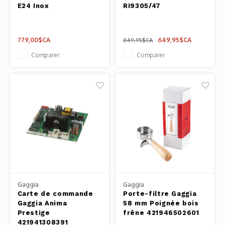
E24 Inox
RI9305/47
779,00$CA
649,95$CA
849,95$CA
Comparer
Comparer
Gaggia
Gaggia
Carte de commande
Porte-filtre Gaggia
Gaggia Anima
58 mm Poignée bois
Prestige
frêne 421946502601
421941308391