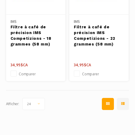
Outils
Belluc
Pots 
IMS
IMS
Filtre à café de
Filtre à café de
Caffit
précision IMS
précision IMS
Planc
Competizions - 18
Competizions - 22
T-Fal
grammes (58 mm)
grammes (58 mm)
Couve
34,95$CA
34,95$CA
Access
Comparer
Comparer
Netto
Access
Afficher:
24
Mortie
Access