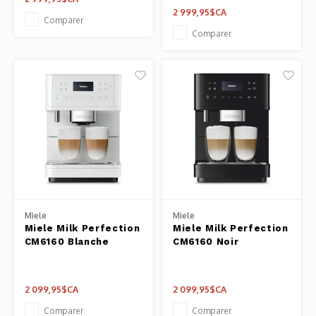
Pâtes 
2 999,95$CA
Comparer
Comparer
Outils
Cuisso
Outils
Access
Miele
Miele
Miele Milk Perfection
Miele Milk Perfection
CM6160 Blanche
CM6160 Noir
2 099,95$CA
2 099,95$CA
Comparer
Comparer