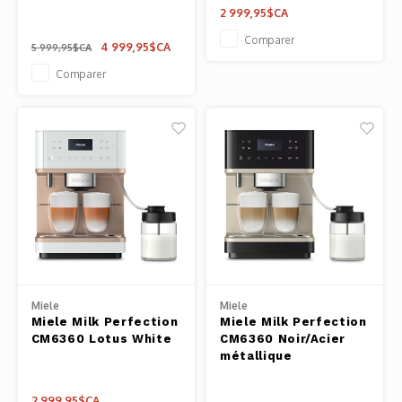
2 999,95$CA
Outils
Comparer
Belluc
4 999,95$CA
5 999,95$CA
Pots 
Comparer
Caffit
Planc
T-Fal
Couve
Access
Netto
Access
Miele
Miele
Miele Milk Perfection
Miele Milk Perfection
Mortie
CM6360 Lotus White
CM6360 Noir/Acier
métallique
Access
2 999,95$CA