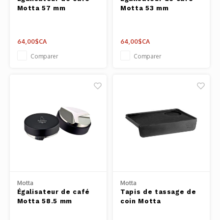
Pâtes 
Motta 57 mm
Motta 53 mm
Outils
64,00$CA
64,00$CA
Cuisso
Comparer
Comparer
Outils
Access
Motta
Motta
Égalisateur de café
Tapis de tassage de
Motta 58.5 mm
coin Motta