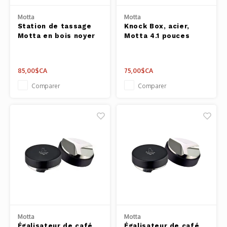
Outils
Motta
Motta
Belluc
Station de tassage
Knock Box, acier,
Pots 
Motta en bois noyer
Motta 4.1 pouces
Caffit
Planc
85,00$CA
75,00$CA
T-Fal
Couve
Comparer
Comparer
Access
Netto
Access
Mortie
Access
Motta
Motta
Égalisateur de café
Égalisateur de café