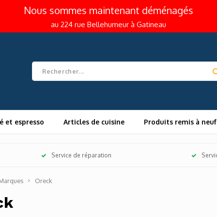
Nous sommes maintenant déménagés
au 224 rue Bellehumeur à Gatineau
é et espresso
Articles de cuisine
Produits remis à neuf
Service de réparation
Servi
Marques
Oreck
ck