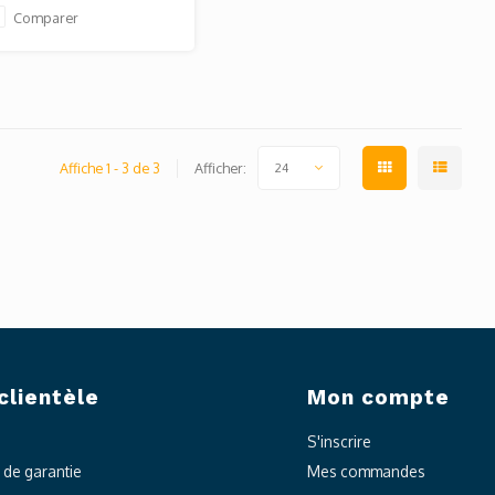
Comparer
Affiche 1 - 3 de 3
Afficher:
24
clientèle
Mon compte
S'inscrire
t de garantie
Mes commandes