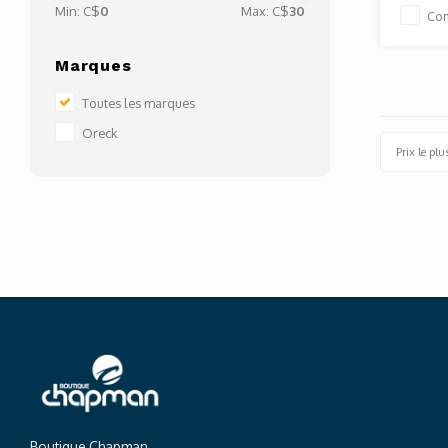
Min: C$
0
Max: C$
30
Co
Marques
Toutes les marques
Oreck
Prix le plu
Boutique Chapman