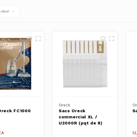
s élevé
Oreck
Or
Oreck FC1000
Sacs Oreck
S
commercial XL /
U2000R (pqt de 8)
CA
12