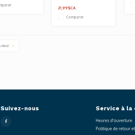
mparer
21,99$CA
Comparer
s élevé
Suivez-nous
Service à la 
Heures d'ouverture
Politique de retour e