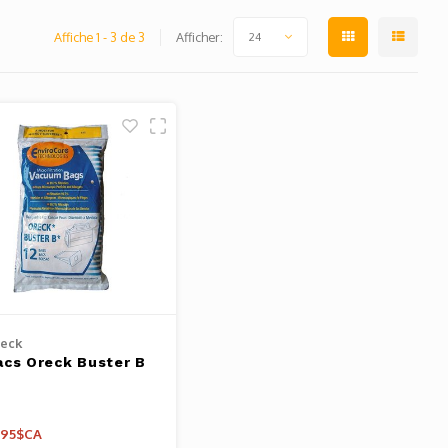
Affiche 1 - 3 de 3
Afficher:
24
eck
acs Oreck Buster B
,95$CA