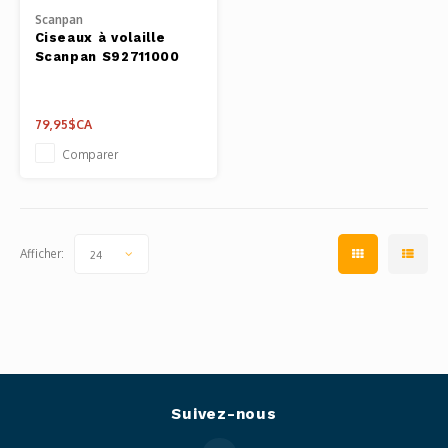
Scanpan
Ciseaux à volaille
Scanpan S92711000
79,95$CA
Comparer
Afficher:
24
Suivez-nous