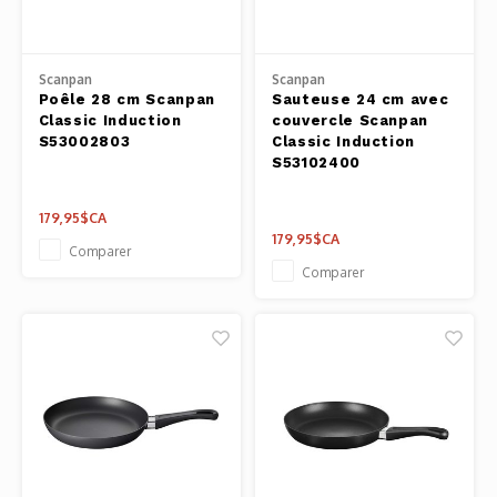
Outils
Belluc
Pots 
Scanpan
Scanpan
Poêle 28 cm Scanpan
Sauteuse 24 cm avec
Caffit
Classic Induction
couvercle Scanpan
Planc
S53002803
Classic Induction
T-Fal
S53102400
Couve
179,95$CA
179,95$CA
Access
Comparer
Comparer
Netto
Access
Mortie
Access