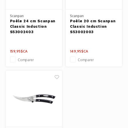
Pâtes 
Scanpan
Scanpan
Outils
Poêle 24 cm Scanpan
Poêle 20 cm Scanpan
Classic Induction
Classic Induction
Cuisso
S53002403
S53002003
Outils
159,95$CA
149,95$CA
Access
Comparer
Comparer