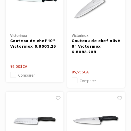
Outils
Belluc
Pots 
Caffit
Planc
Victorinox
Victorinox
Couteau de chef 10''
Couteau de chef olivé
T-Fal
Victorinox 6.8003.25
8'' Victorinox
Couve
6.8083.20B
Access
95,00$CA
89,95$CA
Comparer
Netto
Comparer
Access
Mortie
Access