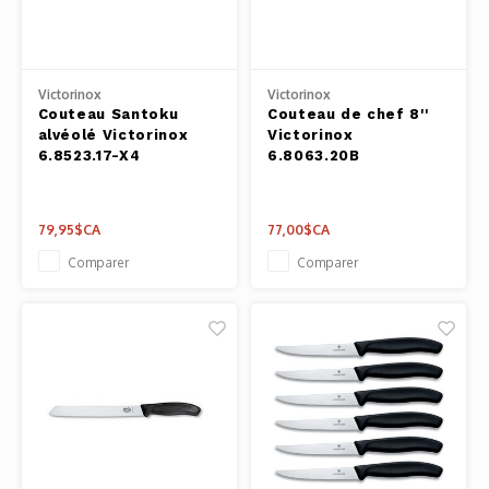
Pâtes 
Outils
Victorinox
Victorinox
Couteau Santoku
Couteau de chef 8''
Cuisso
alvéolé Victorinox
Victorinox
6.8523.17-X4
6.8063.20B
Outils
Access
79,95$CA
77,00$CA
Comparer
Comparer