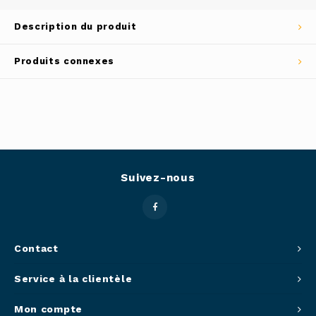
Outils
Description du produit
Belluc
Pots 
Produits connexes
Caffit
Planc
T-Fal
Couve
Access
Suivez-nous
Netto
Access
Contact
Mortie
Service à la clientèle
Access
Mon compte