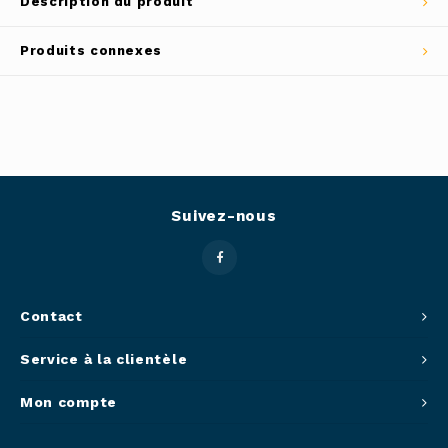
Description du produit
Outils
Belluc
Produits connexes
Pots 
Caffit
Planc
T-Fal
Couve
Suivez-nous
Access
Netto
Access
Contact
Service à la clientèle
Mortie
Mon compte
Access