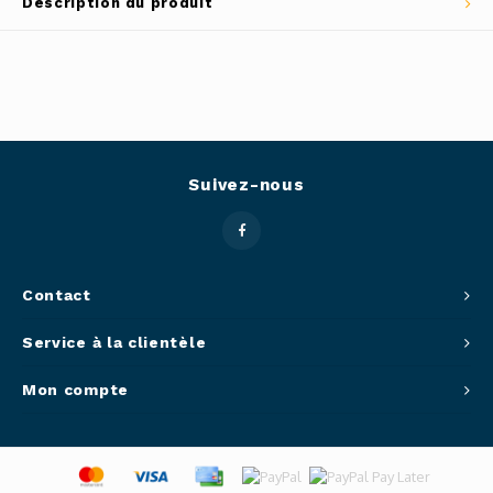
Description du produit
Outils
Belluc
Pots 
Caffit
Planc
T-Fal
Suivez-nous
Couve
Access
Netto
Contact
Service à la clientèle
Access
Mon compte
Mortie
Access