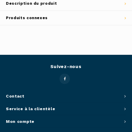
Description du produit
Outils
Belluc
Produits connexes
Pots 
Caffit
Planc
T-Fal
Couve
Access
Suivez-nous
Netto
Access
Contact
Mortie
Service à la clientèle
Mon compte
Access