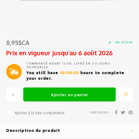
Tests
Barat
Café en grains et en capsules
Ustensiles de cuisine
Sacs e
Access
Pièces
Filtre
Ensem
Outils
Épluc
Jura
Sirop
Petits électros
Pièce
Pièce
Entonn
Étuis 
Access
Grand
Eurek
Thé et eau chaude
Vin, Verrerie et Bar
Commen
Doseur
Coute
Access
8,95$CA
EN STOCK
Spatu
Lelit
Tasses, verres et cuillères à café
Prix en vigueur jusqu'au 6 août 2026
Balanc
Coutea
Access
Fouets
Rancil
COMMANDÉ AVANT 12:00, LIVRÉ EN 2-3 JOURS
Produits d'entretien
OUVRABLES.
Conte
Coute
Mesur
You still have
10:09:55
hours to complete
Pince
Cuisin
your order.
Pièces de rechange
Outil
Gant d
Passoi
Cuillè
Avant
Ajouter au panier
Service d'entretien et de réparation
Access
Salièr
Miele
PARTAGER:
Ajouter à la liste comparative
Boutei
Braun
Fondue
Description du produit
Krups