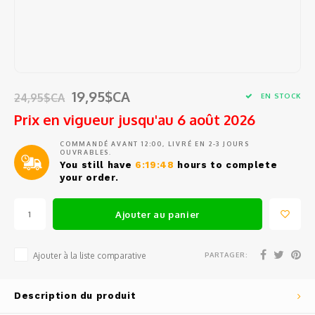
Tests
Barat
Café en grains et en capsules
Ustensiles de cuisine
Sacs e
Access
Pièces
Filtre
Ensem
Outils
Épluc
Jura
Sirop
Petits électros
Pièce
Pièce
Entonn
Étuis 
Access
Grand
Eurek
Thé et eau chaude
Vin, Verrerie et Bar
Commen
Doseur
Coute
Access
19,95$CA
24,95$CA
EN STOCK
Spatu
Lelit
Tasses, verres et cuillères à café
Prix en vigueur jusqu'au 6 août 2026
Balanc
Coutea
Access
Fouets
Rancil
COMMANDÉ AVANT 12:00, LIVRÉ EN 2-3 JOURS
Produits d'entretien
OUVRABLES.
Conte
Coute
Mesur
You still have
6:19:48
hours to complete
Pince
Cuisin
your order.
Pièces de rechange
Outil
Gant d
Passoi
Cuillè
Avant
Ajouter au panier
Service d'entretien et de réparation
Access
Salièr
Miele
PARTAGER:
Ajouter à la liste comparative
Boutei
Braun
Fondue
Description du produit
Krups