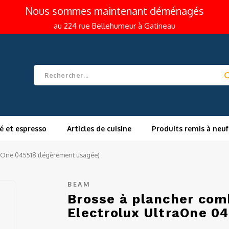
Nous sommes maintenant déménagés
au 224 rue Bellehumeur à Gatineau
é et espresso
Articles de cuisine
Produits remis à neuf
raOne 045518 (légèrement usagée)
BEAM
Brosse à plancher com
Electrolux UltraOne 0