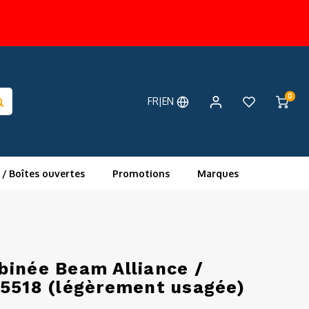
0
FR|EN
 / Boîtes ouvertes
Promotions
Marques
binée Beam Alliance /
45518 (légèrement usagée)