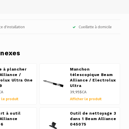
ce d'installation
Cueillette à domicile
nnexes
e à plancher
Manchon
Alliance /
télescopique Beam
rolux Ultra One
Alliance / Electrolux
9
Ultra
CA
39,95$CA
 le produit
Afficher le produit
rt à outil
Outil de nettoyage 3
Alliance
dans 1 Beam Alliance
76
045075