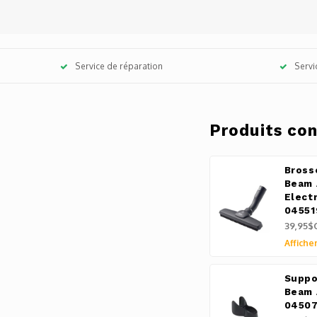
Service de réparation
Servi
Produits co
Bross
Beam 
Elect
04551
39,95$
Afficher
Suppo
Beam 
0450