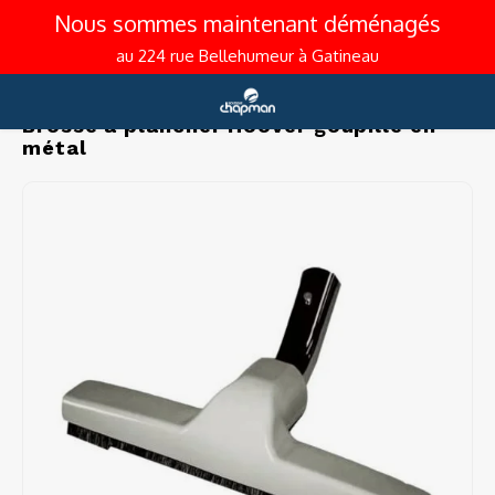
Nous sommes maintenant déménagés
au 224 rue Bellehumeur à Gatineau
Accueil
Brosse à plancher Hoover goupille en métal
Hoofdmenu / aspirateur (résidentiel et commercial)
Hoofdmenu / articles de cuisine
Hoofdmenu / café et espresso
Hoofdmenu / promotions
Hoofdmenu 
Hoofdmenu 
Hoofdmenu 
Hoofdmenu 
Hoofdmenu 
Hoofdmenu 
Hoofdmenu 
Hoofdmenu 
Hoofdmenu 
Hoofdmenu 
Hoofdmenu 
Hoofdmenu 
Hoofdmenu 
Hoofdmenu 
Hoofdmenu 
Hoofdmenu
Hoofdmenu
Hoo
H
barista / ac
barista / ac
barista / ac
barista / ac
barista / ac
poêlons et 
poêlons et 
poêlons et 
barista
poê
b
Aspirateur (résidentiel et
Articles de cuisine
Café et espresso
Langue
Brosse à plancher Hoover goupille en
grains et 
grains et 
grains et
commercial)
T
métal
Machines espresso
Casseroles et marmites
English
Avec 
Machi
Mouli
Acier
Aspira
Pour 
Presso
Mouss
Cafeti
Acier
Aiguis
Moule
Balan
Aspirateur central
Grains
Bouill
Tasses
Ciseau
Petits
Verre 
Filtre
Brevil
Moulins à café
Rôtissoires et lèchefrites
Avec 
Machi
Moulin
Fonte 
Aspira
Pour m
Outils
Mouss
Cafet
Anti-a
Coutea
Outils
Therm
Français (CA)
Aspirateur portatif
Grains
Théiè
Tasses
Cuillè
Petits
Access
Détar
Saeco 
Accessoires pour barista
Poêlons et woks
Aspir
Machi
Access
Fonte
Aspira
Pour n
Tapis 
Access
Café p
Fonte
Coutea
Empor
Râpes
Aspirateur commercial
Grains
Access
Verres
Ouvre-
Pièces
Bar et
Netto
Bodu
Accessoires pour machines automatiques
Couteaux
Pour m
Machi
Anti-a
Aspira
Pour 
Bac à
Café f
Fonte 
Coute
Plaque
Outil
Service d'entretien et de réparation
Grains
Tasses
Pinces
Déterg
Delon
Mousseurs à lait
Cuisson et pâtisserie
Access
Machi
Sacs e
Access
Pichet
Pièces
Coute
Pizza
Outils
Comment choisir son aspirateur central
Capsul
Tasse
Pilon
Lubrif
Gaggi
Cafetières
Gadgets de cuisine
Pièces
Machi
Boyau 
Sacs e
Porte-
Perco
Coutea
Servi
Access
Capsu
Cuillè
Spatul