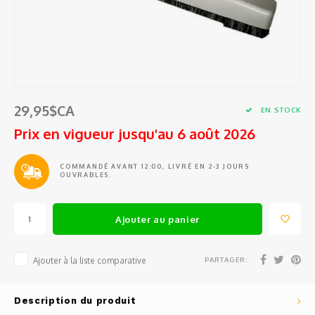
Tests
Barat
Café en grains et en capsules
Ustensiles de cuisine
Sacs e
Access
Pièces
Filtre
Ensem
Outils
Épluc
Jura
Sirop
Petits électros
Pièce
Pièce
Entonn
Étuis 
Access
Grand
Eurek
Thé et eau chaude
Vin, Verrerie et Bar
Commen
Doseur
Coute
Access
Spatu
29,95$CA
Lelit
EN STOCK
Tasses, verres et cuillères à café
Balanc
Coutea
Access
Prix en vigueur jusqu'au 6 août 2026
Fouets
Rancil
Produits d'entretien
Conte
Coute
Mesur
Pince
COMMANDÉ AVANT 12:00, LIVRÉ EN 2-3 JOURS
OUVRABLES.
Cuisin
Pièces de rechange
Outil
Gant d
Passoi
Cuillè
Avant
Service d'entretien et de réparation
Ajouter au panier
Access
Salièr
Miele
Boutei
PARTAGER:
Ajouter à la liste comparative
Braun
Fondue
Description du produit
Krups