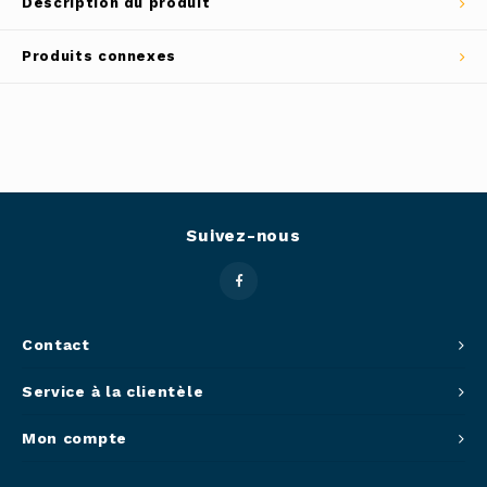
Description du produit
Outils
Belluc
Produits connexes
Pots 
Caffit
Planc
T-Fal
Couve
Suivez-nous
Access
Netto
Access
Contact
Service à la clientèle
Mortie
Mon compte
Access