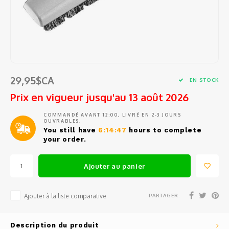
Tests
Barat
Café en grains et en capsules
Ustensiles de cuisine
Sacs e
Access
Pièces
Filtre
Ensem
Outils
Épluc
Jura
Sirop
Petits électros
Pièce
Pièce
Entonn
Étuis 
Access
Grand
Eurek
Thé et eau chaude
Vin, Verrerie et Bar
Commen
Doseur
Coute
Access
Spatu
29,95$CA
Lelit
EN STOCK
Tasses, verres et cuillères à café
Balanc
Coutea
Access
Prix en vigueur jusqu'au 13 août 2026
Fouets
Rancil
Produits d'entretien
Conte
Coute
Mesur
COMMANDÉ AVANT 12:00, LIVRÉ EN 2-3 JOURS
Pince
OUVRABLES.
Cuisin
You still have
6:14:47
hours to complete
Pièces de rechange
Outil
Gant d
Passoi
your order.
Cuillè
Avant
Service d'entretien et de réparation
Access
Salièr
Ajouter au panier
Miele
Boutei
PARTAGER:
Ajouter à la liste comparative
Braun
Fondue
Description du produit
Krups