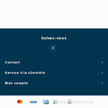
Outils
Belluc
Pots 
Caffit
Planc
T-Fal
Suivez-nous
Couve
Access
Contact
Netto
Service à la clientèle
Access
Mon compte
Mortie
Access