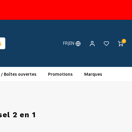
0
FR|EN
 / Boîtes ouvertes
Promotions
Marques
el 2 en 1