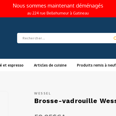
Nous sommes maintenant déménagés
au 224 rue Bellehumeur à Gatineau
é et espresso
Articles de cuisine
Produits remis à neuf
WESSEL
Brosse-vadrouille Wess