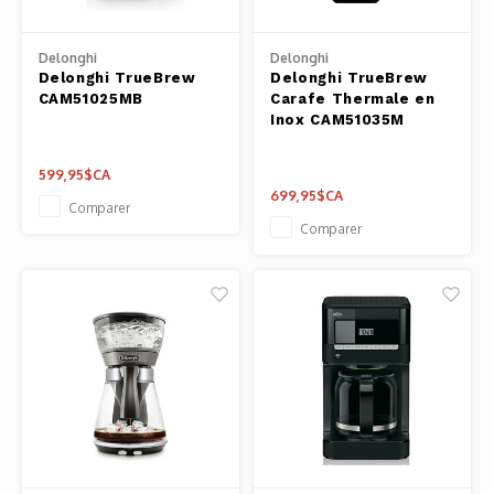
Outils
Belluc
Delonghi
Delonghi
Pots 
Delonghi TrueBrew
Delonghi TrueBrew
CAM51025MB
Carafe Thermale en
Caffit
Inox CAM51035M
Planc
T-Fal
599,95$CA
Couve
699,95$CA
Comparer
Comparer
Access
Netto
Access
Mortie
Access