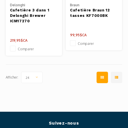
Pâtes 
Delonghi
Braun
Cafetière 3 dans 1
Cafetière Braun 12
Delonghi Brewer
tasses KF7000BK
Outils
ICM17270
Cuisso
99,95$CA
219,95$CA
Comparer
Outils
Comparer
Access
Afficher:
24
Suivez-nous