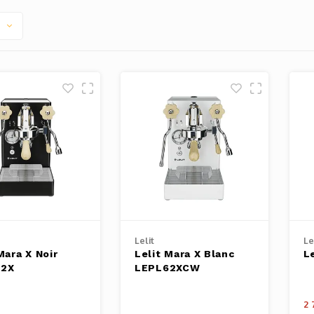
Lelit
Le
Mara X Noir
Lelit Mara X Blanc
L
62X
LEPL62XCW
2 