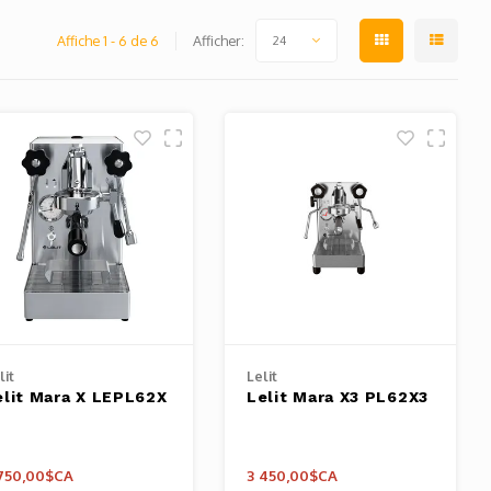
Affiche 1 - 6 de 6
Afficher:
24
lit
Lelit
elit Mara X LEPL62X
Lelit Mara X3 PL62X3
750,00$CA
3 450,00$CA