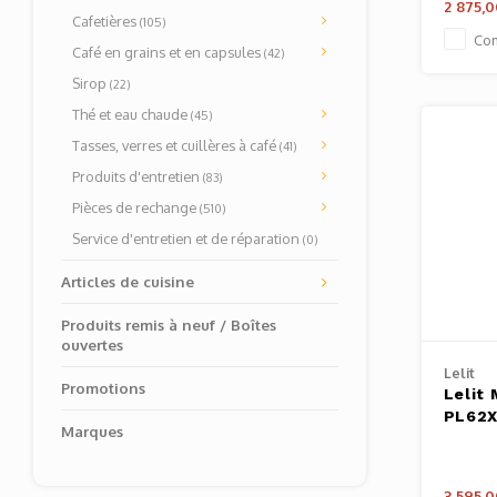
2 875,
Cafetières
(105)
Co
Café en grains et en capsules
(42)
Sirop
(22)
Thé et eau chaude
(45)
Tasses, verres et cuillères à café
(41)
Produits d'entretien
(83)
Pièces de rechange
(510)
Service d'entretien et de réparation
(0)
Articles de cuisine
Produits remis à neuf / Boîtes
ouvertes
Lelit
Promotions
Lelit 
PL62
Marques
3 595,