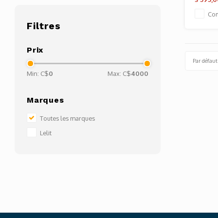
Co
Filtres
Prix
Par défaut
Min: C$
0
Max: C$
4000
Marques
Toutes les marques
Lelit