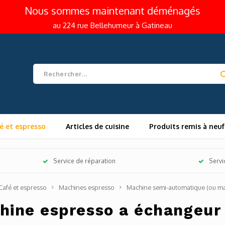
Nous sommes maintenant déménagés
au 224 rue Bellehumeur à Gatineau
é et espresso
Articles de cuisine
Produits remis à neuf
Service de réparation
Servi
Café et espresso
Machines espresso
Machine semi-automatique (ou ma
hine espresso a échangeur