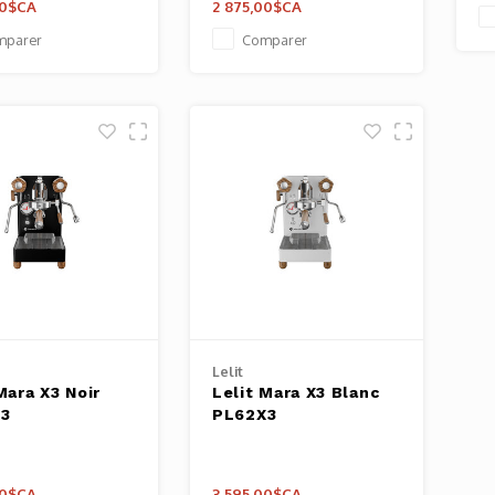
00$CA
2 875,00$CA
mparer
Comparer
Lelit
Mara X3 Noir
Lelit Mara X3 Blanc
X3
PL62X3
00$CA
3 595,00$CA