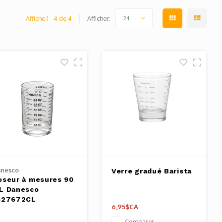
Affiche 1 - 4 de 4
Afficher:
24
nesco
Verre gradué Barista
oseur à mesures 90
L Danesco
527672CL
6,95$CA
Comparer