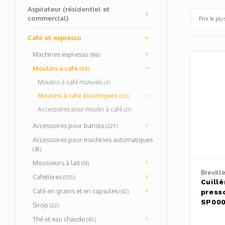
Aspirateur (résidentiel et
commercial)
Prix le plu
Café et espresso
Machines espresso
(186)
Moulins à café
(58)
Moulins à café manuels
(4)
Moulins à café électriques
(33)
Accessoires pour moulin à café
(21)
Accessoires pour barista
(227)
Accessoires pour machines automatiques
(38)
Mousseurs à lait
(14)
Brevill
Cafetières
(105)
Cuillè
Café en grains et en capsules
(42)
presso
SP00
Sirop
(22)
Thé et eau chaude
(45)