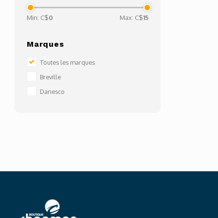
Min: C$
0
Max: C$
15
Marques
Toutes les marques
Breville
Danesco