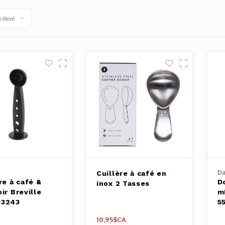
s élevé
e
Da
Cuillère à café en
re à café &
D
inox 2 Tasses
ir Breville
m
03243
5
10,95$CA