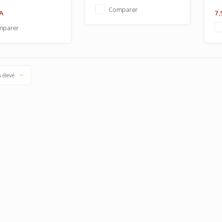
Comparer
A
7
mparer
s élevé