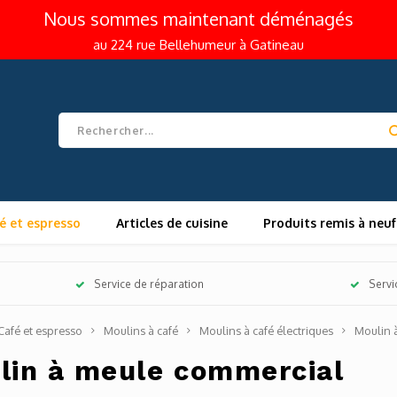
Nous sommes maintenant déménagés
au 224 rue Bellehumeur à Gatineau
é et espresso
Articles de cuisine
Produits remis à neuf
Service de réparation
Servi
Café et espresso
Moulins à café
Moulins à café électriques
Moulin 
lin à meule commercial