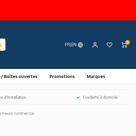
0
FR|EN
 / Boîtes ouvertes
Promotions
Marques
ce d'installation
Cueillette à domicile
à meule commercial