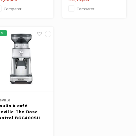
Comparer
Comparer
2%
eville
oulin à café
reville The Dose
ontrol BCG400SIL