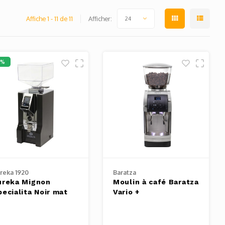
Affiche 1 - 11 de 11
Afficher:
24
1%
reka 1920
Baratza
ureka Mignon
Moulin à café Baratza
pecialita Noir mat
Vario +