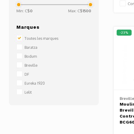
Co
Min: C$
0
Max: C$
1500
Marques
-23%
Toutes les marques
Baratza
Bodum
Breville
DF
Eureka 1920
Lelit
Brevill
Mouli
Brevi
Contr
BCG60