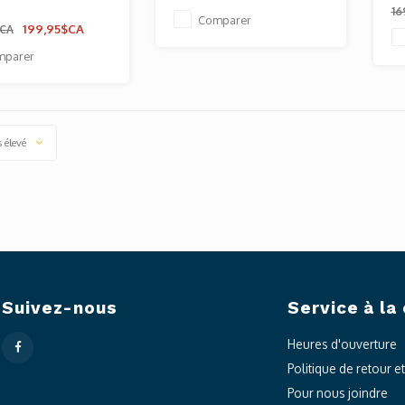
16
Comparer
199,95$CA
$CA
mparer
s élevé
Suivez-nous
Service à la 
Heures d'ouverture
Politique de retour e
Pour nous joindre