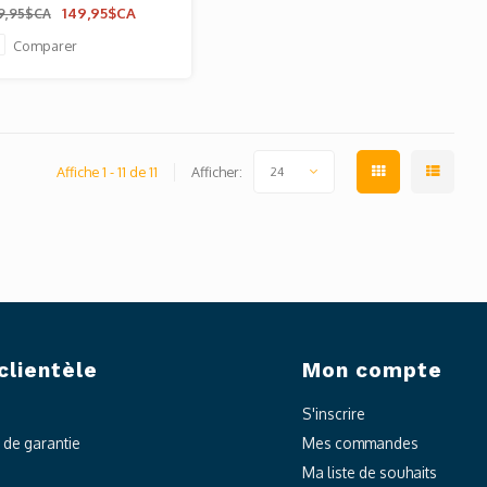
149,95$CA
9,95$CA
Comparer
Affiche 1 - 11 de 11
Afficher:
24
clientèle
Mon compte
S'inscrire
t de garantie
Mes commandes
Ma liste de souhaits