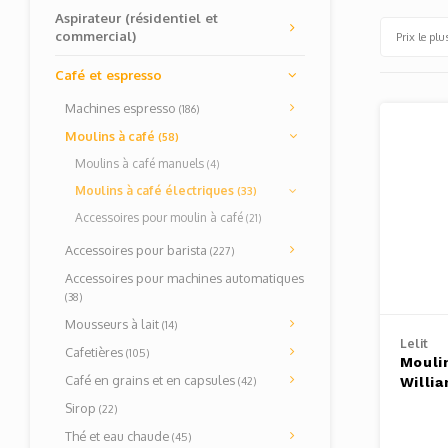
Aspirateur (résidentiel et
commercial)
Prix le plu
Café et espresso
Machines espresso
(186)
Moulins à café
(58)
Moulins à café manuels
(4)
Moulins à café électriques
(33)
Accessoires pour moulin à café
(21)
Accessoires pour barista
(227)
Accessoires pour machines automatiques
(38)
Mousseurs à lait
(14)
Lelit
Cafetières
(105)
Moulin
Café en grains et en capsules
(42)
Willi
Sirop
(22)
Thé et eau chaude
(45)