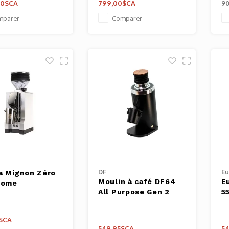
00$CA
799,00$CA
90
mparer
Comparer
DF
Eu
a Mignon Zéro
Moulin à café DF64
E
rome
All Purpose Gen 2
55
$CA
549,95$CA
5