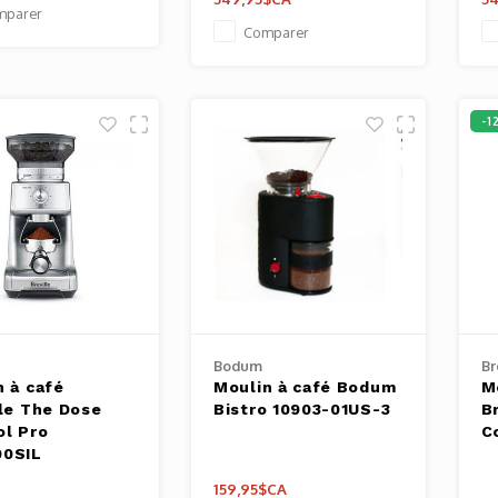
mparer
Comparer
-1
e
Bodum
Br
n à café
Moulin à café Bodum
M
lle The Dose
Bistro 10903-01US-3
B
ol Pro
C
0SIL
159,95$CA