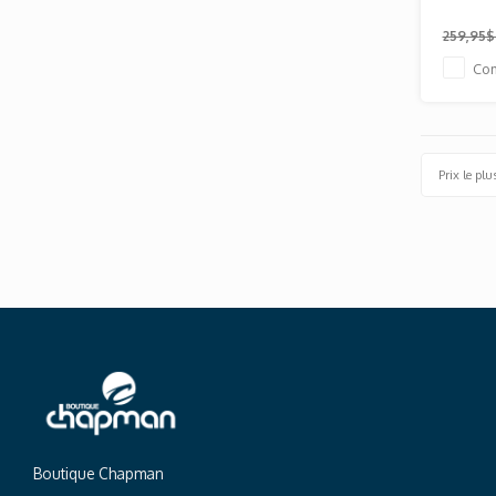
259,95
Co
Prix le plu
Boutique Chapman