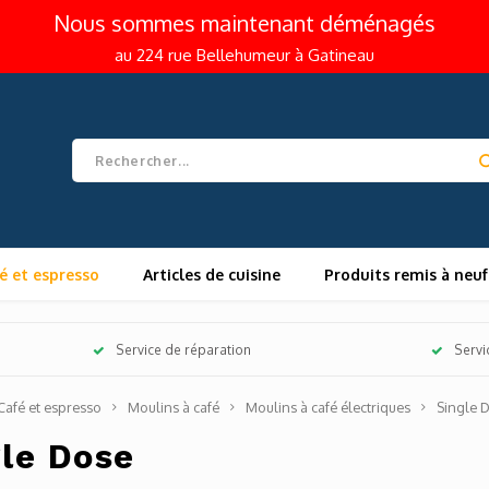
Nous sommes maintenant déménagés
au 224 rue Bellehumeur à Gatineau
é et espresso
Articles de cuisine
Produits remis à neuf
Service de réparation
Servi
Café et espresso
Moulins à café
Moulins à café électriques
Single 
gle Dose