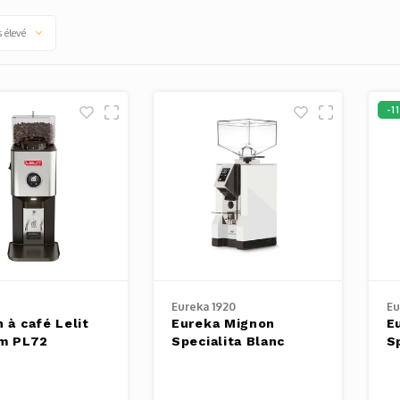
s élevé
-1
Eureka 1920
Eu
 à café Lelit
Eureka Mignon
E
am PL72
Specialita Blanc
S