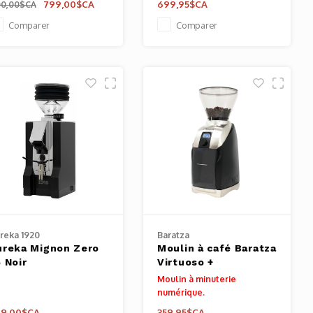
799,00$CA
699,95$CA
0,00$CA
Comparer
Comparer
reka 1920
Baratza
ureka Mignon Zero
Moulin à café Baratza
 Noir
Virtuoso +
Moulin à minuterie
numérique.
49,00$CA
359,95$CA