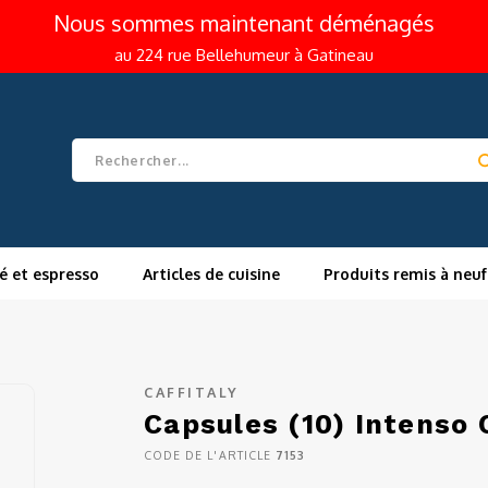
Nous sommes maintenant déménagés
au 224 rue Bellehumeur à Gatineau
é et espresso
Articles de cuisine
Produits remis à neuf
CAFFITALY
Capsules (10) Intenso 
CODE DE L'ARTICLE
7153