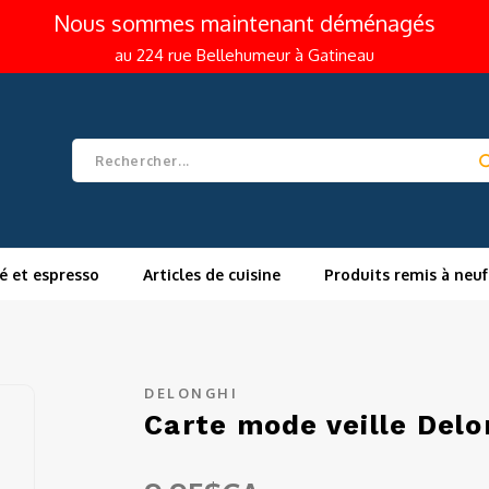
Nous sommes maintenant déménagés
au 224 rue Bellehumeur à Gatineau
é et espresso
Articles de cuisine
Produits remis à neuf
DELONGHI
Carte mode veille Delo