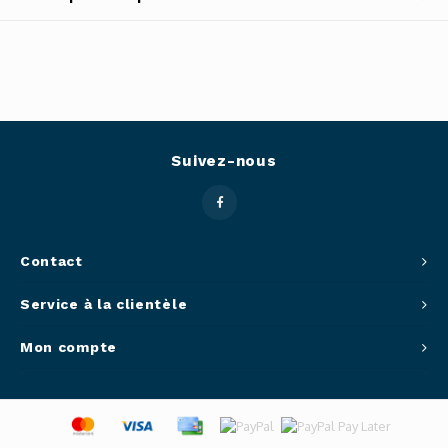
Outils
Belluc
Pots 
Caffit
Planc
T-Fal
Suivez-nous
Couve
Access
Contact
Netto
Service à la clientèle
Access
Mon compte
Mortie
Access