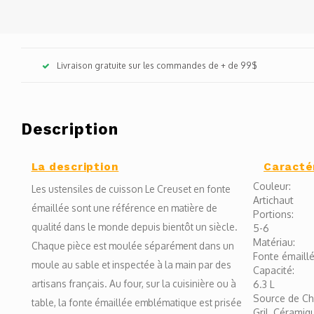
Livraison gratuite sur les commandes de + de 99$
Description
La description
Caracté
Couleur:
Les ustensiles de cuisson Le Creuset en fonte
Artichaut
émaillée sont une référence en matière de
Portions:
qualité dans le monde depuis bientôt un siècle.
5-6
Matériau:
Chaque pièce est moulée séparément dans un
Fonte émaill
moule au sable et inspectée à la main par des
Capacité:
artisans français. Au four, sur la cuisinière ou à
6.3 L
Source de Ch
table, la fonte émaillée emblématique est prisée
Gril, Céramiq