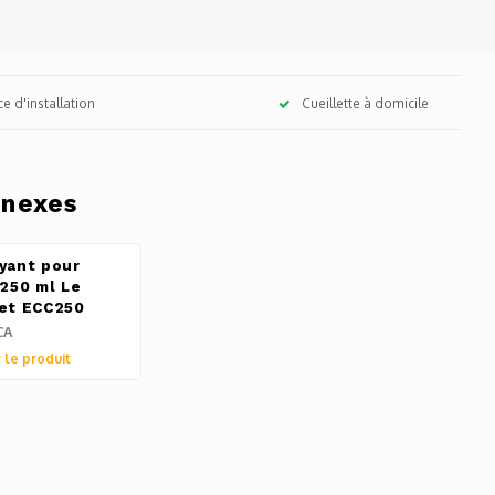
ce d'installation
Cueillette à domicile
nnexes
yant pour
 250 ml Le
et ECC250
CA
 le produit