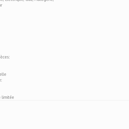
ur
èces:
elle
e:
 limitée