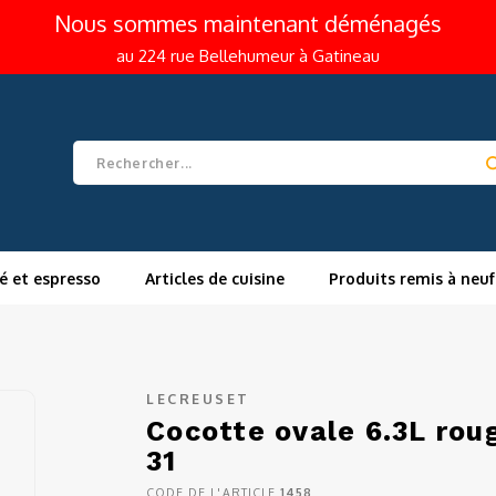
Nous sommes maintenant déménagés
au 224 rue Bellehumeur à Gatineau
é et espresso
Articles de cuisine
Produits remis à neuf
LECREUSET
Cocotte ovale 6.3L rou
31
CODE DE L'ARTICLE
1458