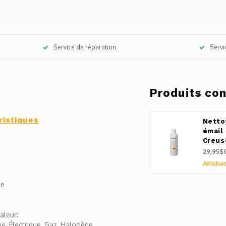
Service de réparation
Servi
Produits co
ristiques
Netto
émail
Creus
29,95$
Afficher
ée
aleur:
ue, Électrique, Gaz, Halogène,