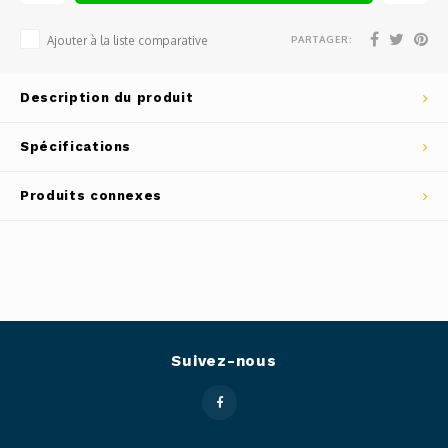
Outils
PARTAGER:
Ajouter à la liste comparative
Belluc
Pots 
Caffit
Description du produit
Planc
T-Fal
Spécifications
Couve
Produits connexes
Access
Netto
Access
Suivez-nous
Mortie
Access